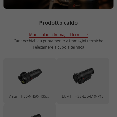
Prodotto caldo
Monoculari a immagini termiche
Cannocchiali da puntamento a immagini termiche
Telecamere a cupola termica
Vista – H50R•H50•H35R•H35
LUMI – H35•L35•L19•P13