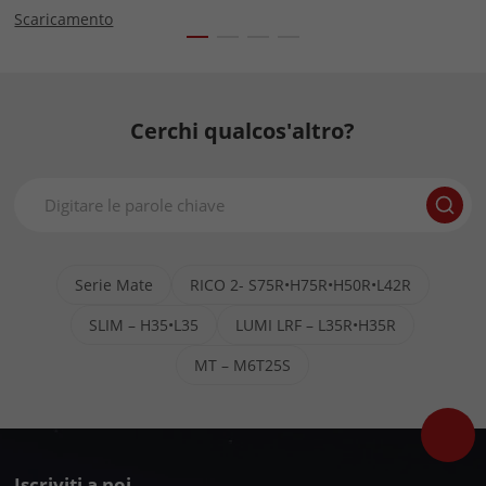
Scaricamento
Cerchi qualcos'altro?
Serie Mate
RICO 2- S75R•H75R•H50R•L42R
SLIM – H35•L35
LUMI LRF – L35R•H35R
MT – M6T25S
Iscriviti a noi