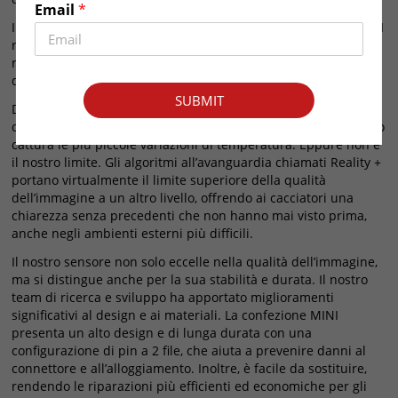
Email
*
Il nuovo metodo di confezionamento chiamato packaging MINI
rende il sensore più piccolo e offre prestazioni migliori nella
ricezione della radiazione infrarossa con una lunghezza
d’onda compresa tra 8 e 14um.
SUBMIT
Dotato di un sensore potente e di un obiettivo F0.9, che
consente il 20% di luce in più rispetto a F1.0, il nostro prodotto
cattura le più piccole variazioni di temperatura. Eppure non è
il nostro limite. Gli algoritmi all’avanguardia chiamati Reality +
portano virtualmente il limite superiore della qualità
dell’immagine a un altro livello, offrendo ai cacciatori una
chiarezza senza precedenti che non hanno mai visto prima,
anche negli ambienti esterni più difficili.
Il nostro sensore non solo eccelle nella qualità dell’immagine,
ma si distingue anche per la sua stabilità e durata. Il nostro
team di ricerca e sviluppo ha apportato miglioramenti
significativi al design e ai materiali. La confezione MINI
presenta un alto design e di lunga durata con una
configurazione di pin a 2 file, che aiuta a prevenire danni al
connettore e all’alloggiamento. Inoltre, è facile da sostituire,
rendendo le riparazioni più efficienti ed economiche per gli