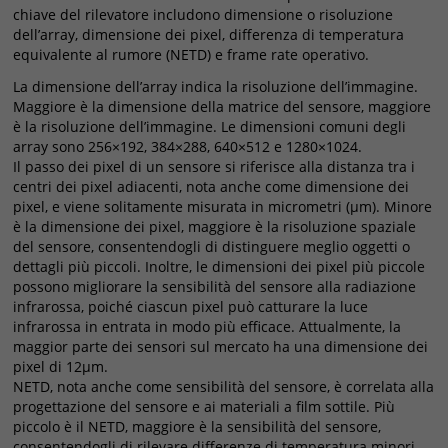
chiave del rilevatore includono dimensione o risoluzione
dell’array, dimensione dei pixel, differenza di temperatura
equivalente al rumore (NETD) e frame rate operativo.
La dimensione dell’array indica la risoluzione dell’immagine.
Maggiore è la dimensione della matrice del sensore, maggiore
è la risoluzione dell’immagine. Le dimensioni comuni degli
array sono 256×192, 384×288, 640×512 e 1280×1024.
Il passo dei pixel di un sensore si riferisce alla distanza tra i
centri dei pixel adiacenti, nota anche come dimensione dei
pixel, e viene solitamente misurata in micrometri (μm). Minore
è la dimensione dei pixel, maggiore è la risoluzione spaziale
del sensore, consentendogli di distinguere meglio oggetti o
dettagli più piccoli. Inoltre, le dimensioni dei pixel più piccole
possono migliorare la sensibilità del sensore alla radiazione
infrarossa, poiché ciascun pixel può catturare la luce
infrarossa in entrata in modo più efficace. Attualmente, la
maggior parte dei sensori sul mercato ha una dimensione dei
pixel di 12μm.
NETD, nota anche come sensibilità del sensore, è correlata alla
progettazione del sensore e ai materiali a film sottile. Più
piccolo è il NETD, maggiore è la sensibilità del sensore,
consentendogli di rilevare differenze di temperatura minori.