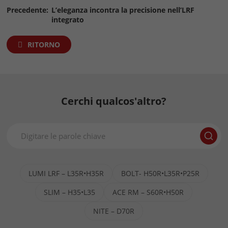
Precedente:
L’eleganza incontra la precisione nell’LRF
integrato
RITORNO
Cerchi qualcos'altro?
LUMI LRF – L35R•H35R
BOLT- H50R•L35R•P25R
SLIM – H35•L35
ACE RM – S60R•H50R
NITE – D70R