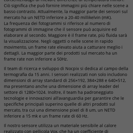
Ciò significa che può fornire immagini più chiare nelle scene a
basso contrasto. Attualmente, la maggior parte dei sensori sul
mercato ha un NETD inferiore a 20-40 millikelvin (mK).
La frequenza dei fotogrammi si riferisce al numero di
fotogrammi di immagine che il sensore può acquisire ed
elaborare al secondo. Maggiore è il frame rate, più fluida sarà
la visualizzazione. Negli oggetti o nelle scene in rapido
movimento, un frame rate elevato aiuta a catturare meglio i
dettagli. La maggior parte dei prodotti sul mercato ha un
frame rate non inferiore a 50Hz.
Il team di ricerca e sviluppo di Nocpix si dedica al campo della
termografia da 15 anni. I sensori realizzati non solo includono
dimensioni di array standard di 256×192, 384×288 e 640×512,
ma presentano anche una dimensione di array leader del
settore di 1280×1024. Inoltre, il team ha padroneggiato
tecnologie e innovazioni all’avanguardia per garantire che le
specifiche principali superino quelle di altri prodotti sul
mercato, tra cui una dimensione pixel di 8 um, un NETD
inferiore a 15 mk e un frame rate di 60 Hz.
Il nostro sensore utilizza un materiale sensibile al calore
realizzato con pellicola Vox, che ha un coefficiente di