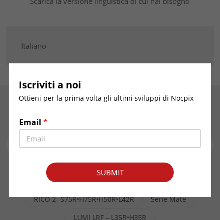
Scarica la versione linguistica di cui hai bisogno
Italiano
Iscriviti a noi
Ottieni per la prima volta gli ultimi sviluppi di Nocpix
Cerchi qualcos'altro?
Email
*
SUBMIT
MT – M6T25S
ACE RM – S60R•H50R
RICO 2- S75R•H75R•H50R•L42R
Serie Mate
LUMI LRF – L35R•H35R